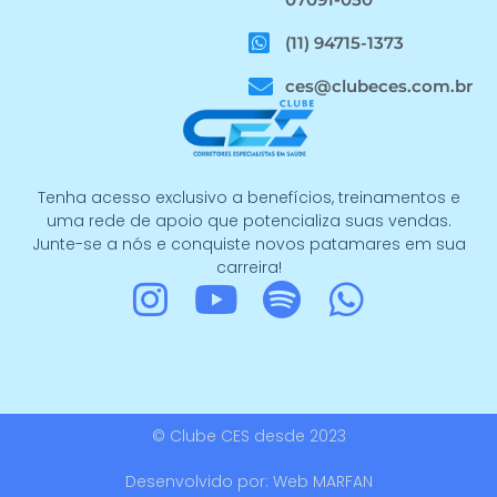
07091-050
(11) 94715-1373
ces@clubeces.com.br
Tenha acesso exclusivo a benefícios, treinamentos e
uma rede de apoio que potencializa suas vendas.
Junte-se a nós e conquiste novos patamares em sua
carreira!
I
Y
S
W
n
o
p
h
s
u
o
a
t
t
t
t
© Clube CES desde 2023
a
u
i
s
g
b
f
a
Desenvolvido por: Web MARFAN