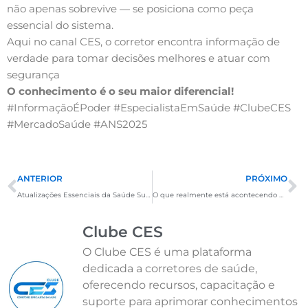
não apenas sobrevive — se posiciona como peça
essencial do sistema.
Aqui no canal CES, o corretor encontra informação de
verdade para tomar decisões melhores e atuar com
segurança
O conhecimento é o seu maior diferencial!
#InformaçãoÉPoder #EspecialistaEmSaúde #ClubeCES
#MercadoSaúde #ANS2025
Anterior
P
ANTERIOR
PRÓXIMO
Atualizações Essenciais da Saúde Suplementar – Semana de 11 a 17 de janeiro de 2026
O que realmente está acontecendo no mercado de planos de saúde?
Clube CES
O Clube CES é uma plataforma
dedicada a corretores de saúde,
oferecendo recursos, capacitação e
suporte para aprimorar conhecimentos