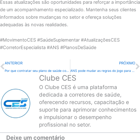
Essas atualizações são oportunidades para reforçar a importância
de um acompanhamento especializado. Mantenha seus clientes
informados sobre mudanças no setor e ofereça soluções
adequadas às novas realidades.
#MovimentoCES #SaúdeSuplementar #AtualizaçõesCES
#CorretorEspecialista #ANS #PlanosDeSaúde
Anterior
ANTERIOR
PRÓXIMO
Por que contratar seu plano de saúde com um Corretor Especialista em Saúde do CES e não com uma IA ou atendente de operadora?
ANS pode mudar as regras do jogo para as PMEs
Clube CES
O Clube CES é uma plataforma
dedicada a corretores de saúde,
oferecendo recursos, capacitação e
suporte para aprimorar conhecimentos
e impulsionar o desempenho
profissional no setor.
Deixe um comentário