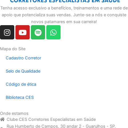
Tenha acesso exclusivo a benefícios, treinamentos e uma rede de
apoio que potencializa suas vendas. Junte-se a nós e conquiste
novos patamares em sua carreira!
I
Y
S
W
n
o
p
h
s
u
o
a
t
t
t
t
Mapa do Site
a
u
i
s
Cadastro Corretor
g
b
f
a
r
e
y
p
Selo de Qualidade
a
p
m
Código de ética
Biblioteca CES
Onde estamos
Clube CES Corretores Especialistas em Saúde
Rua Humberto de Campos, 30 andar 2 - Guarulhos - SP,