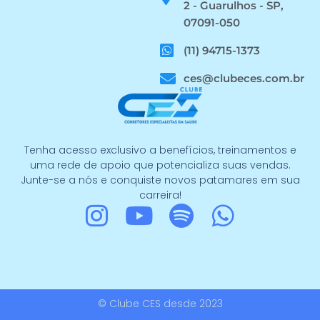
2 - Guarulhos - SP,
07091-050
(11) 94715-1373
ces@clubeces.com.br
Tenha acesso exclusivo a benefícios, treinamentos e
uma rede de apoio que potencializa suas vendas.
Junte-se a nós e conquiste novos patamares em sua
carreira!
I
Y
S
W
n
o
p
h
s
u
o
a
t
t
t
t
© Clube CES desde 2023
a
u
i
s