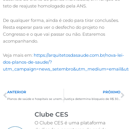
teto de reajuste homologado pela ANS.
De qualquer forma, ainda é cedo para tirar conclusões.
Resta esperar para ver o desfecho do projeto no
Congresso e o que vai passar ou não. Estaremos
acompanhando.
Veja mais em:
https://arquitetosdasaude.com.br/nova-lei-
dos-planos-de-saude/?
utm_campaign=news_setembro&utm_medium=email&utm
Anterior
P
ANTERIOR
PRÓXIMO
Planos de saúde e hospitais se unem para reduzir custos: entenda o novo modelo para o consumidor
Justiça determina bloqueio de R$ 30 mil de arquiteta acusada de fraudar reembolsos de consultas psiquiátricas pela SulAmérica.
Clube CES
O Clube CES é uma plataforma