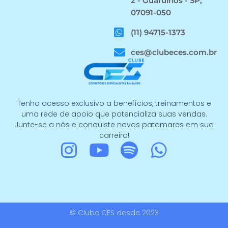
2 - Guarulhos - SP,
07091-050
(11) 94715-1373
ces@clubeces.com.br
Tenha acesso exclusivo a benefícios, treinamentos e
uma rede de apoio que potencializa suas vendas.
Junte-se a nós e conquiste novos patamares em sua
carreira!
I
Y
S
W
n
o
p
h
s
u
o
a
t
t
t
t
© Clube CES desde 2023
a
u
i
s