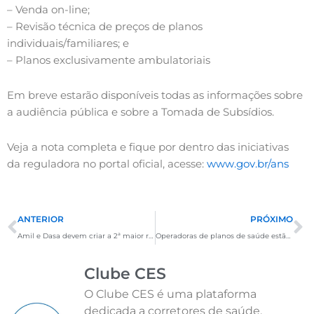
– Venda on-line;
– Revisão técnica de preços de planos
individuais/familiares; e
– Planos exclusivamente ambulatoriais
Em breve estarão disponíveis todas as informações sobre
a audiência pública e sobre a Tomada de Subsídios.
Veja a nota completa e fique por dentro das iniciativas
da reguladora no portal oficial, acesse:
www.gov.br/ans
Anterior
P
ANTERIOR
PRÓXIMO
Amil e Dasa devem criar a 2ª maior rede de hospitais do Brasil
Operadoras de planos de saúde estão apertando o cerco aos fraudadores
Clube CES
O Clube CES é uma plataforma
dedicada a corretores de saúde,